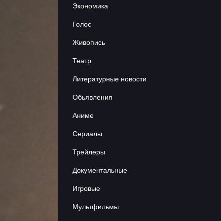
Экономика
Сериалы
Голос
Аниме
Живопись
Театр
Объявления
Литературные новости
Обьявления
Контакты
Аниме
Сериалы
Трейлеры
Документальные
Игровые
Мультфильмы