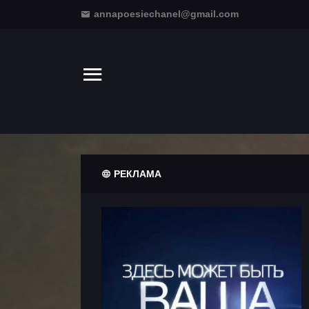
annapoesiechanel@gmail.com
РЕКЛАМА
Информация
Клипы
Театральные
новости