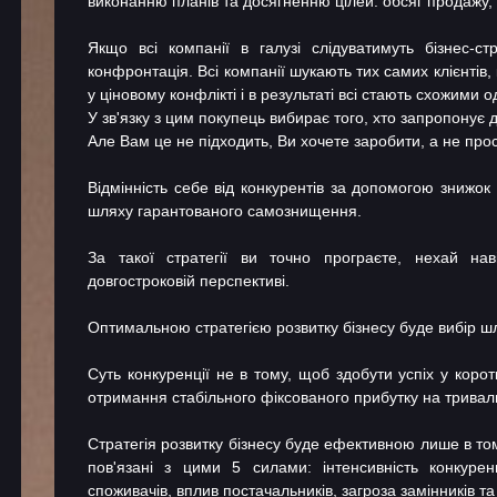
виконанню планів та досягненню цілей: обсяг продажу, м
Якщо всі компанії в галузі слідуватимуть бізнес-с
конфронтація. Всі компанії шукають тих самих клієнтів
у ціновому конфлікті і в результаті всі стають схожими 
У зв'язку з цим покупець вибирає того, хто запропонує 
Але Вам це не підходить, Ви хочете заробити, а не про
Відмінність себе від конкурентів за допомогою знижо
шляху гарантованого самознищення.
За такої стратегії ви точно програєте, нехай н
довгостроковій перспективі.
Оптимальною стратегією розвитку бізнесу буде вибір шля
Суть конкуренції не в тому, щоб здобути успіх у коро
отримання стабільного фіксованого прибутку на тривал
Стратегія розвитку бізнесу буде ефективною лише в то
пов'язані з цими 5 силами: інтенсивність конкуренц
споживачів, вплив постачальників, загроза замінників та