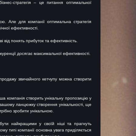
ізнес-стратегія – це питання оптимальної
єю. Але для компанії оптимальна стратегія
ічної ефективності.
ві від понять прибуток та ефективність.
нкуренції досягає максимальної ефективності.
 продажу звичайного кетчупу можна створити
ша компанія створить унікальну пропозицію у
у вашому ланцюжку створення унікальності, ще
трібно зробити унікальною.
 бути найкращими у своїй ніші та прагнуть
ьому типі компанії основна увага приділяється