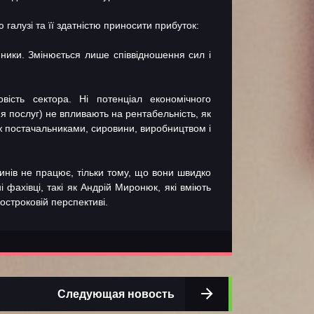
галузі та її здатністю приносити прибуток:
инники. Змінюється лише співвідношення сил і
вість сектора. Ні потенціал економічного
я послуг) не впливають на рентабельність, як
іж постачальниками, сировини, виробництвом і
зинів не працює, тільки тому, що вони швидко
і фахівці, такі як
Андрій Миронюк
, які вміють
остроковій перспективі.
Следующая новость