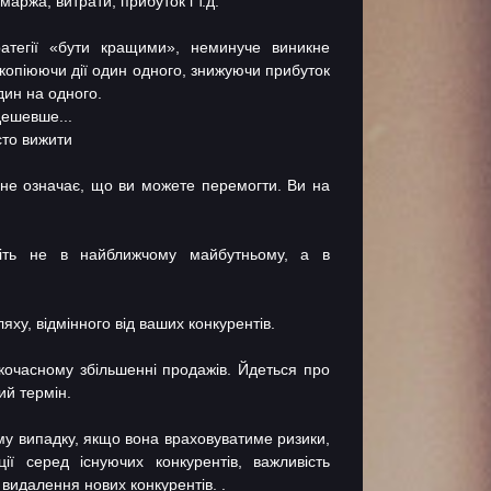
аржа, витрати, прибуток і т.д.
тратегії «бути кращими», неминуче виникне
, копіюючи дії один одного, знижуючи прибуток
один на одного.
дешевше...
сто вижити
к не означає, що ви можете перемогти. Ви на
авіть не в найближчому майбутньому, а в
ху, відмінного від ваших конкурентів.
ткочасному збільшенні продажів. Йдеться про
ий термін.
му випадку, якщо вона враховуватиме ризики,
ії серед існуючих конкурентів, важливість
 видалення нових конкурентів. .