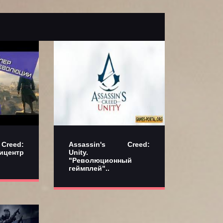
reed:
Assassin's Creed:
центр
Unity.
"Революционный
геймплей"..