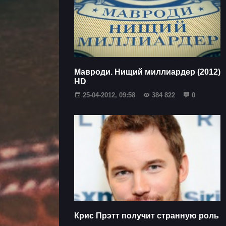
Мавроди. Нищий миллиардер (2012)
HD
25-04-2012, 09:58
384 822
0
Крис Прэтт получит странную роль