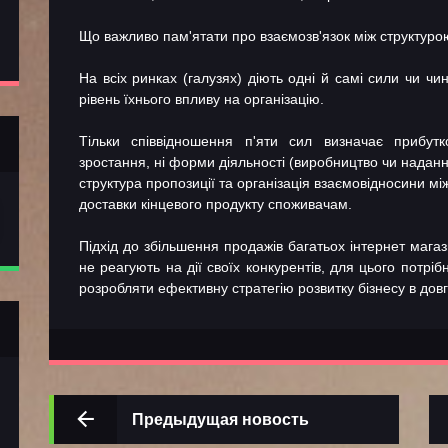
Що важливо пам'ятати про взаємозв'язок між структурою 
На всіх ринках (галузях) діють одні й самі сили чи ч
рівень їхнього впливу на організацію.
Тільки співвідношення п'яти сил визначає прибутко
зростання, ні форми діяльності (виробництво чи наданн
структура пропозиції та організація взаємовідносини м
доставки кінцевого продукту споживачам.
Підхід до збільшення продажів багатьох інтернет мага
не реагують на дії своїх конкурентів, для цього потрібн
розробляти ефективну стратегію розвитку бізнесу в довг
Предыдущая новость