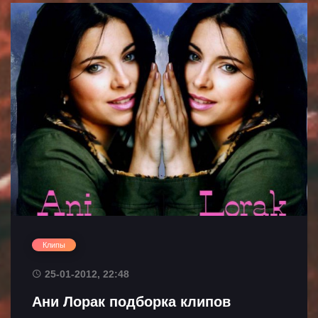
Клипы
25-01-2012, 22:48
Ани Лорак подборка клипов