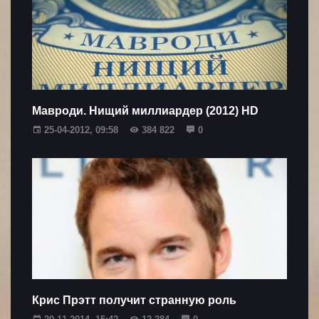
Мавроди. Нищий миллиардер (2012) HD
25-04-2012, 09:58
384 822
0
Крис Прэтт получит странную роль