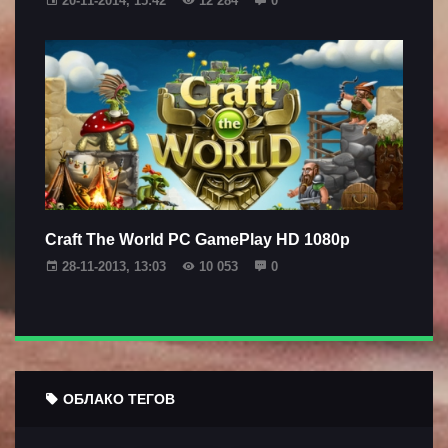
20-11-2014, 15:42
12 284
0
Craft The World PC GamePlay HD 1080p
28-11-2013, 13:03
10 053
0
ОБЛАКО ТЕГОВ