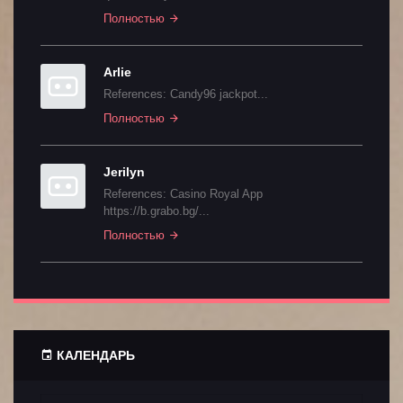
Полностью
Arlie
References: Candy96 jackpot...
Полностью
Jerilyn
References: Casino Royal App
https://b.grabo.bg/...
Полностью
КАЛЕНДАРЬ