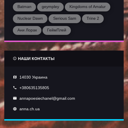
Batman
geympley
Kingdoms of Amalur
Nuclear Dawn
Serious Sam
Trine 2
Ани Лорак
ГеймПлей
НАШИ КОНТАКТЫ
14030 Украина
+380635135805
annapoesiechanel@gmail.com
anna.ch.ua