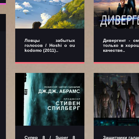
Ловцы забытых
Дивергент - см
голосов / Hoshi o ou
только в хоро
kodomo (2011)..
качестве..
Супер 8 / Super 8
Защитники галак