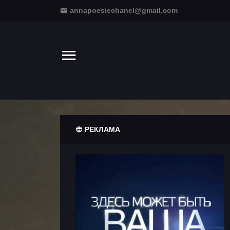
annapoesiechanel@gmail.com
РЕКЛАМА
Информация
Клипы
Театральные
новости