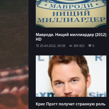
Мавроди. Нищий миллиардер (2012)
HD
25-04-2012, 09:58
384 823
0
Крис Прэтт получит странную роль