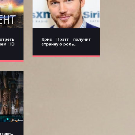
отреть
Крис Прэтт получит
шем HD
странную роль..
тики..