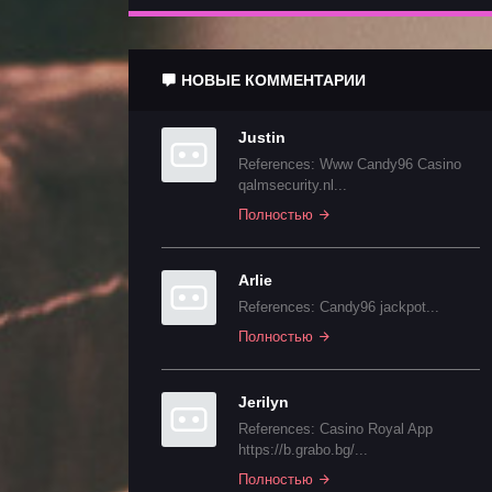
НОВЫЕ КОММЕНТАРИИ
Justin
References: Www Candy96 Casino
qalmsecurity.nl...
Полностью
Arlie
References: Candy96 jackpot...
Полностью
Jerilyn
References: Casino Royal App
https://b.grabo.bg/...
Полностью