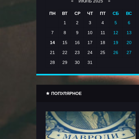
«
ИЮЛЬ 2025
»
ПН
ВТ
СР
ЧТ
ПТ
СБ
ВС
1
2
3
4
5
6
7
8
9
10
11
12
13
14
15
16
17
18
19
20
21
22
23
24
25
26
27
28
29
30
31
ПОПУЛЯРНОЕ