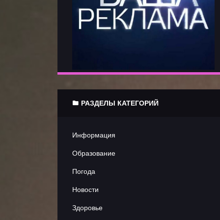
Литиратурные
новости
Юмор
Документальные
РАЗДЕЛЫ КАТЕГОРИЙ
Игровые
Мультфильмы
Информация
Образование
Спорт
Погода
Шоу
Новости
Здоровье
Трейлеры