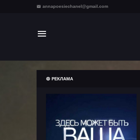
annapoesiechanel@gmail.com
РЕКЛАМА
Информация
Клипы
Театральные
новости