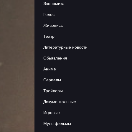
Экономика
Сериалы
Голос
Аниме
Живопись
Театр
Объявления
Литературные новости
Обьявления
Контакты
Аниме
Сериалы
Трейлеры
Документальные
Игровые
Мультфильмы