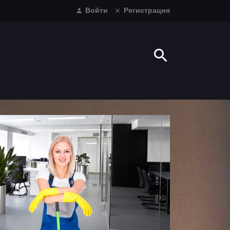
Войти
Регистрация