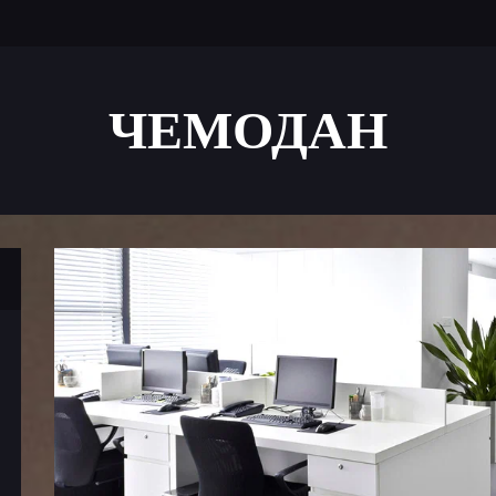
ЧЕМОДАН