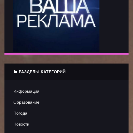
Литиратурные
новости
Юмор
Документальные
Игровые
РАЗДЕЛЫ КАТЕГОРИЙ
Мультфильмы
Информация
Спорт
Образование
Шоу
Погода
Новости
Трейлеры