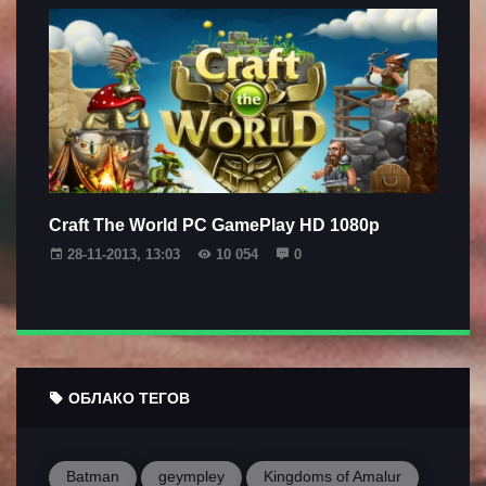
Craft The World PC GamePlay HD 1080p
28-11-2013, 13:03
10 054
0
ОБЛАКО ТЕГОВ
Batman
geympley
Kingdoms of Amalur