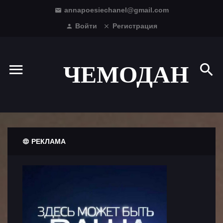
annapoesiechanel@gmail.com
Войти
Регистрация
ЧЕМОДАН
РЕКЛАМА
Информация
Клипы
Театральные
новости