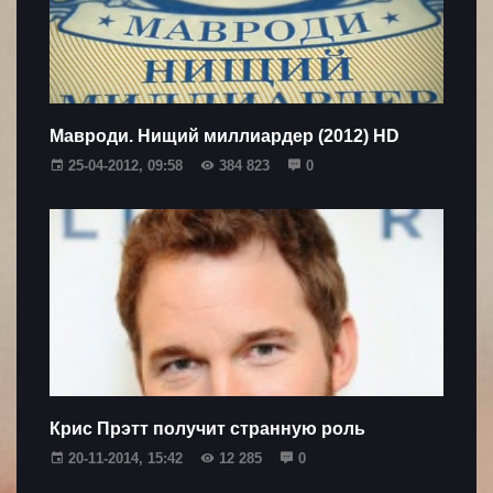
Мавроди. Нищий миллиардер (2012) HD
25-04-2012, 09:58
384 823
0
Крис Прэтт получит странную роль
20-11-2014, 15:42
12 285
0