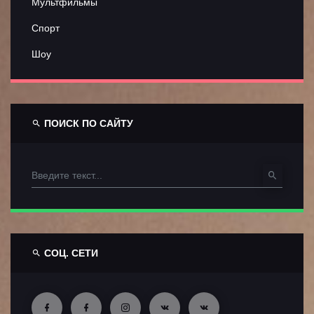
Мультфильмы
Спорт
Шоу
ПОИСК ПО САЙТУ
СОЦ. СЕТИ