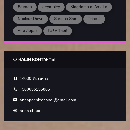
Batman
geympley
Kingdoms of Amalur
Nuclear Dawn
Serious Sam
Trine 2
Ани Лорак
ГеймПлей
НАШИ КОНТАКТЫ
14030 Украина
+380635135805
annapoesiechanel@gmail.com
anna.ch.ua