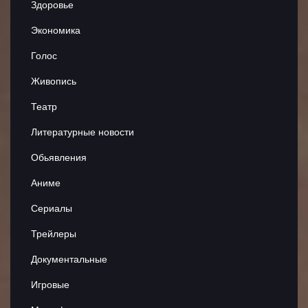
Здоровье
Юмор
Экономика
Документальные
Голос
Живопись
Игровые
Театр
Мультфильмы
Литературные новости
Спорт
Обьявления
Шоу
Аниме
Сериалы
Трейлеры
Трейлеры
Сериалы
Документальные
Аниме
Игровые