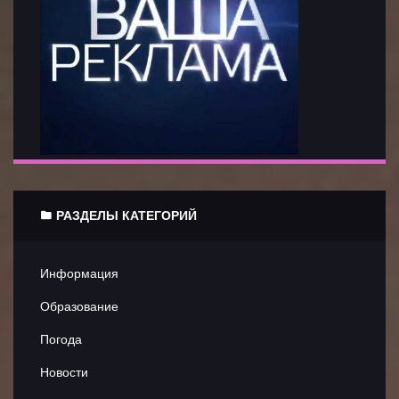
Информация
РАЗДЕЛЫ КАТЕГОРИЙ
Клипы
Театральные
Информация
новости
Образование
Погода
Литиратурные
новости
Новости