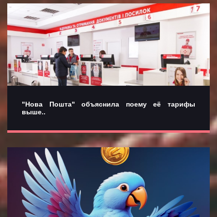
"Нова Пошта" объяснила поему её тарифы
выше..