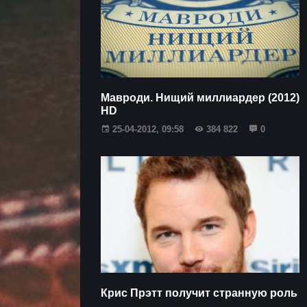
Мавроди. Нищий миллиардер (2012)
HD
25-04-2012, 09:58
384 822
0
Крис Прэтт получит странную роль