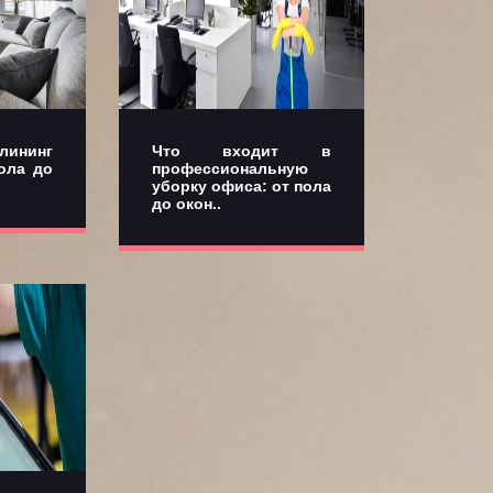
лининг
Что входит в
ола до
профессиональную
уборку офиса: от пола
до окон..