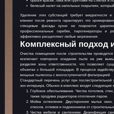
брызги краски, лака или грунтовки на стеклах и п
белесый налет на напольных покрытиях, который
Удаление этих субстанций требует аккуратности и
клининг после ремонта
гарантирует, что хромирован
глянцевые фасады кухни не покроются царапин
профессиональные скребки, парогенераторы и р
эффективно расщепляют любые загрязнения.
Комплексный подход и
Очистка помещения после строительства проводится 
исключает повторное оседание пыли на уже вымыт
разделяя зоны ответственности, что позволяет су
объектах с большой площадью. В процессе задейств
мощные пылесосы с многоступенчатой фильтрацией.
Стандартный перечень услуг при послестроительной 
зон интерьера. Обычно в комплекс входят следующие 
Глубокое обеспыливание. Чистка потолков, стен,
также продувка радиаторов отопления паром.
Мойка остекления. Двустороннее мытье окон,
откосов, отливов и подоконников от строительны
Чистка мебели и сантехники. Дезинфекция сан