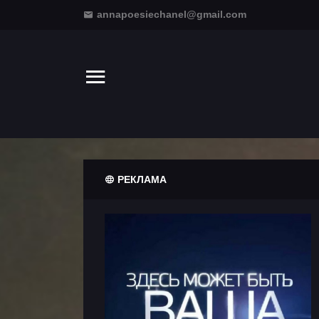
annapoesiechanel@gmail.com
РЕКЛАМА
Информация
Клипы
Театральные
новости