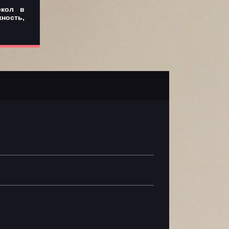
екол в
ность,