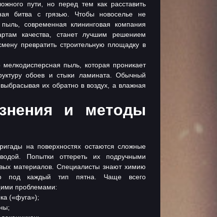
жного пути, но перед тем как расставить
ная битва с грязью. Чтобы новоселье не
а пыль, современная
клининговая компания
артам качества, станет лучшим решением
смену превратить строительную площадку в
 мелкодисперсная пыль, которая проникает
труктуру обоев и стыки ламината. Обычный
выбрасывая их обратно в воздух, а влажная
язнения и методы
ригады на поверхностях остаются сложные
водой. Попытки оттереть их подручными
овых материалов. Специалисты знают химию
но под каждый тип пятна. Чаще всего
щими проблемами:
ка («фуга»);
ны;