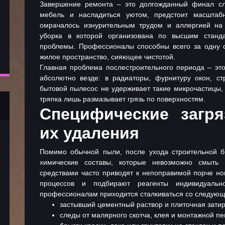
Завершение ремонта – это долгожданный финал сло
мебель и насладиться уютом, предстоит масштаб
омрачалось изнурительным трудом и аллергией н
уборка в которой организована по высшим станд
проблемы. Профессионалы способны всего за одну 
жилое пространство, сияющее чистотой.
Главная проблема послестроительного периода – это
абсолютно везде: в радиаторы, фурнитуру окон, с
бытовой пылесос не удерживает такие микрочастицы, 
тряпка лишь размазывает грязь по поверхностям.
Специфические загр
их удаления
Помимо обычной пыли, после ухода строительной б
химические составы, которые невозможно смыть 
средствами часто приводят к непоправимой порче н
процессов и подбирают реагенты индивидуаль
профессионалам приходится сталкиваться со следую
застывший цементный раствор и плиточная затир
следы от малярного скотча, клея и монтажной пе