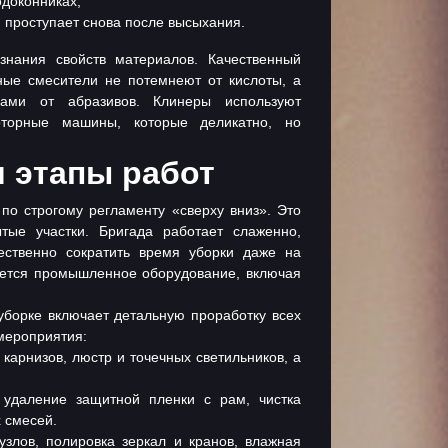
одоконниках;
 проступает снова после высыхания.
 знания свойств материалов. Качественный
ные смесители не потемнеют от кислоты, а
ами от абразивов. Клинеры используют
оторные машины, которые деликатно, но
 этапы работ
по строгому регламенту «сверху вниз». Это
ые участки. Бригада работает слаженно,
щественно сократить время уборки даже на
уется промышленное оборудование, включая
уборке включает детальную проработку всех
мероприятия:
 карнизов, люстр и точечных светильников, а
 удаление защитной пленки с рам, чистка
х смесей.
узлов, полировка зеркал и кранов, влажная