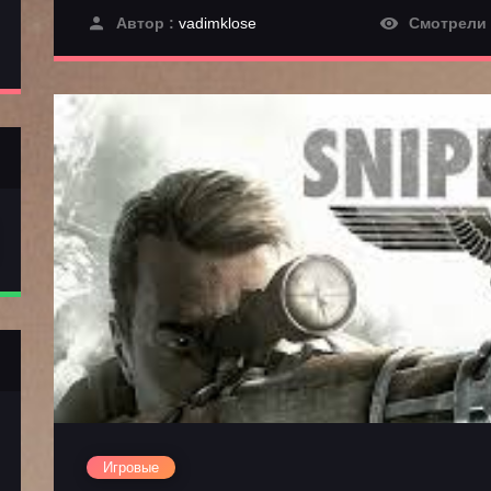
Автор :
vadimklose
Смотрели
Игровые