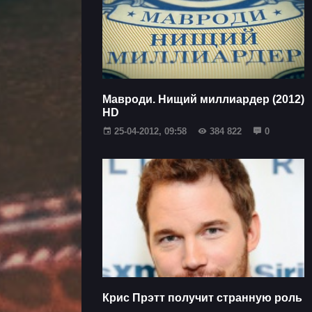
Мавроди. Нищий миллиардер (2012)
HD
25-04-2012, 09:58
384 822
0
Крис Прэтт получит странную роль