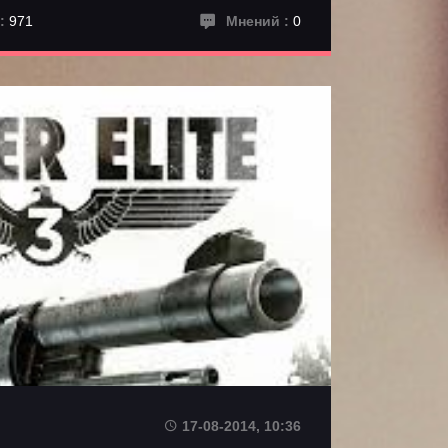
 :
971
Мнений :
0
17-08-2014, 10:36