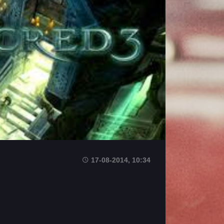
17-08-2014, 10:34