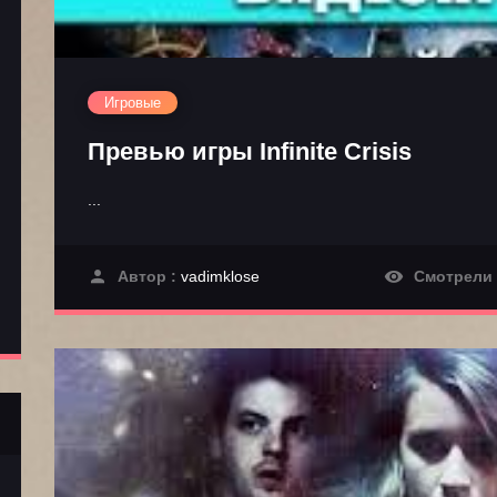
Игровые
Превью игры Infinite Crisis
...
Автор :
vadimklose
Смотрели