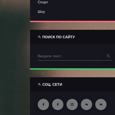
Спорт
Шоу
ПОИСК ПО САЙТУ
СОЦ. СЕТИ