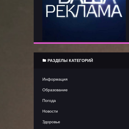
Литиратурные
новости
Юмор
Документальные
РАЗДЕЛЫ КАТЕГОРИЙ
Игровые
Мультфильмы
Информация
Образование
Спорт
Погода
Шоу
Новости
Здоровье
Трейлеры