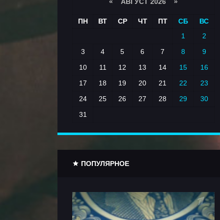
«
АВГУСТ 2026 »
ПН
ВТ
СР
ЧТ
ПТ
СБ
ВС
1
2
3
4
5
6
7
8
9
10
11
12
13
14
15
16
17
18
19
20
21
22
23
24
25
26
27
28
29
30
31
ПОПУЛЯРНОЕ