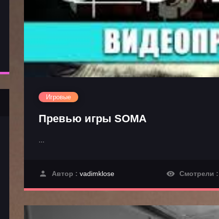
Игровые
Превью игры SOMA
...
Автор :
vadimklose
Смотрели 