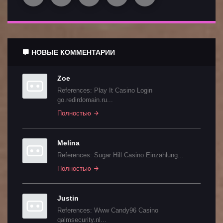
НОВЫЕ КОММЕНТАРИИ
Zoe
References: Play It Casino Login
go.redirdomain.ru...
Полностью
Melina
References: Sugar Hill Casino Einzahlung...
Полностью
Justin
References: Www Candy96 Casino
qalmsecurity.nl...