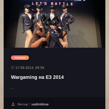
Игровые
17-08-2014, 09:56
Wargaming на Е3 2014
...
Автор :
vadimklose