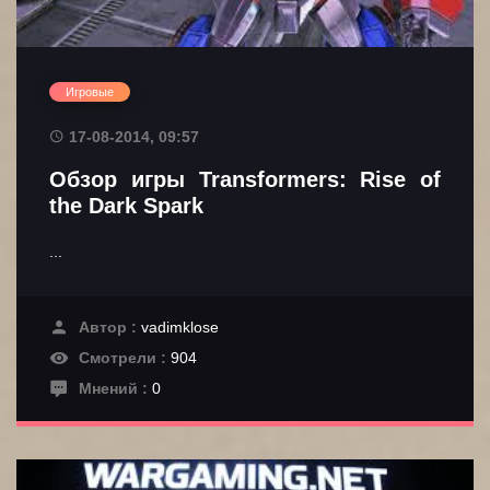
Игровые
17-08-2014, 09:57
Обзор игры Transformers: Rise of
the Dark Spark
...
Автор :
vadimklose
Смотрели :
904
Мнений :
0