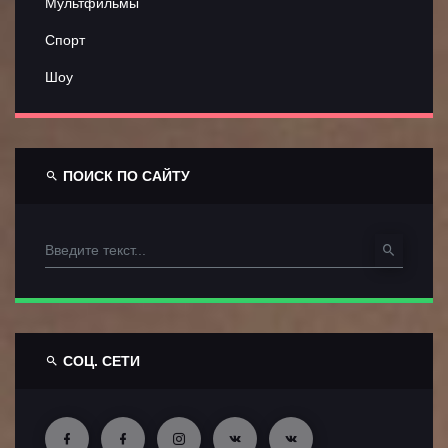
Мультфильмы
Спорт
Шоу
ПОИСК ПО САЙТУ
СОЦ. СЕТИ