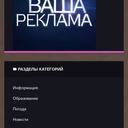
Информация
Клипы
Театральные
новости
РАЗДЕЛЫ КАТЕГОРИЙ
Литиратурные
новости
Информация
Образование
Юмор
Погода
Документальные
Новости