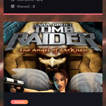
Мнений :
0
Игровые