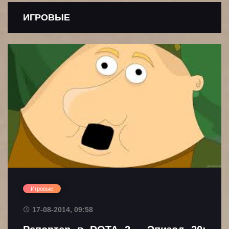
ИГРОВЫЕ
Игровые
17-08-2014, 09:58