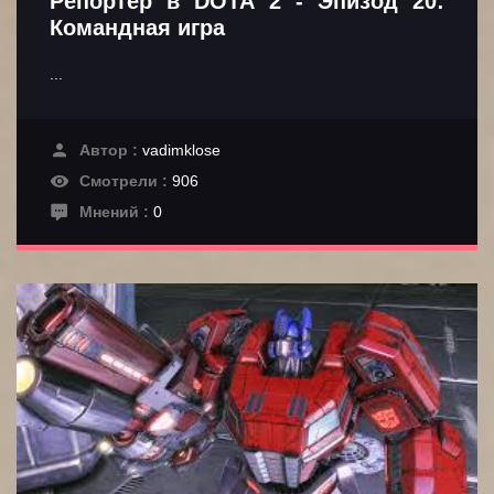
Репортер в DOTA 2 - Эпизод 20:
Командная игра
...
Автор :
vadimklose
Смотрели :
906
Мнений :
0