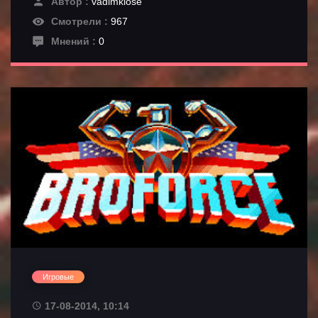
Автор :
vadimklose
Смотрели :
967
Мнений :
0
Игровые
17-08-2014, 10:14