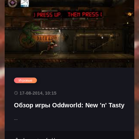
Игровые
17-08-2014, 10:15
Обзор игры Oddworld: New 'n' Tasty
...