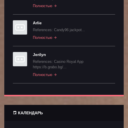
Полностью
Arlie
References: Candy96 jackpot...
Полностью
Jerilyn
References: Casino Royal App
https://b.grabo.bg/...
Полностью
КАЛЕНДАРЬ