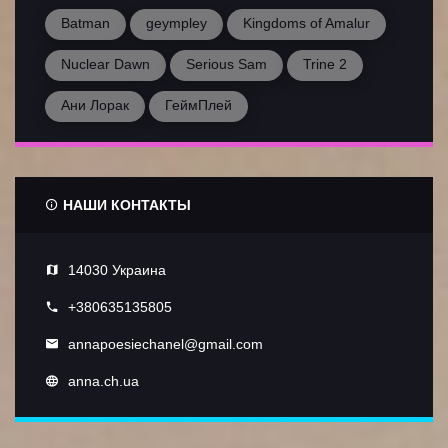
Batman
geympley
Kingdoms of Amalur
Nuclear Dawn
Serious Sam
Trine 2
Ани Лорак
ГеймПлей
НАШИ КОНТАКТЫ
14030 Украина
+380635135805
annapoesiechanel@gmail.com
anna.ch.ua