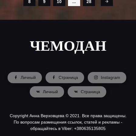
8
9
10
...
28
ЧЕМОДАН
Личный
Страница
Instagram
Личный
Страница
Copyright Анна Верховцева © 2021. Все права защищены.
По вопросам размещения ссылок, статей и рекламы -
обращайтесь в Viber: +380635135805