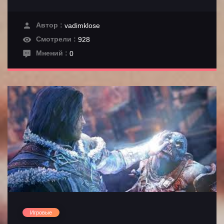
Автор :
vadimklose
Смотрели :
928
Мнений :
0
Игровые