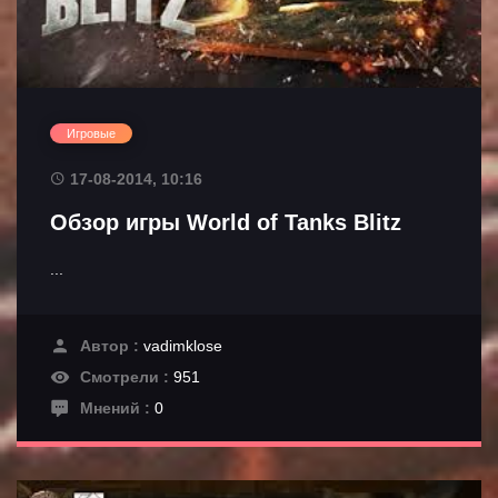
Игровые
17-08-2014, 10:16
Обзор игры World of Tanks Blitz
...
Автор :
vadimklose
Смотрели :
951
Мнений :
0