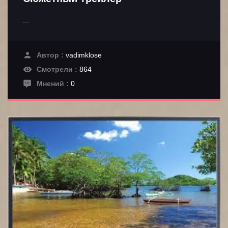
...
Автор :
vadimklose
Смотрели :
864
Мнений :
0