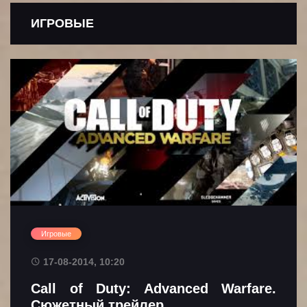
ИГРОВЫЕ
Игровые
17-08-2014, 10:20
Call of Duty: Advanced Warfare.
Сюжетный трейлер