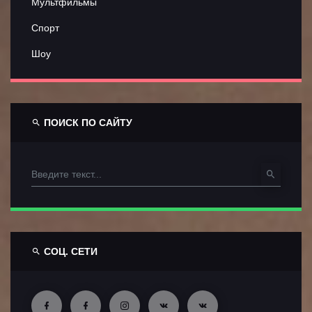
Мультфильмы
Спорт
Шоу
ПОИСК ПО САЙТУ
СОЦ. СЕТИ