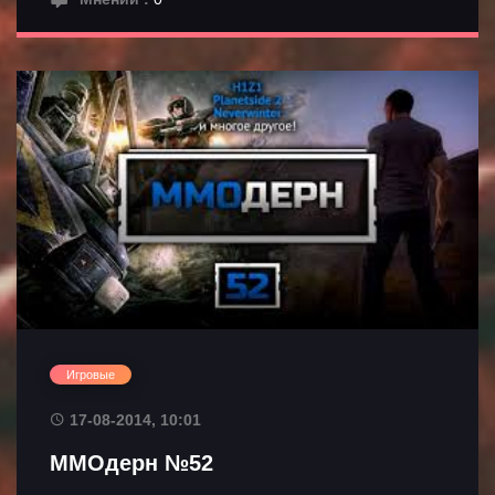
Игровые
17-08-2014, 10:01
ММОдерн №52