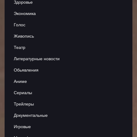
Игровые
Здоровье
Экономика
Мультфильмы
Голос
Спорт
Живопись
Шоу
Театр
Литературные новости
Трейлеры
Обьявления
Сериалы
Аниме
Аниме
Сериалы
Трейлеры
Объявления
Документальные
Игровые
Контакты