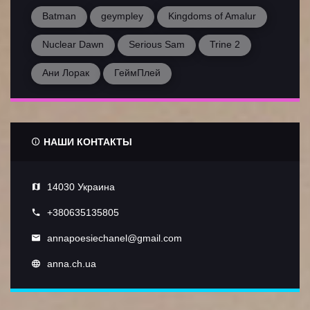
Batman
geympley
Kingdoms of Amalur
Nuclear Dawn
Serious Sam
Trine 2
Ани Лорак
ГеймПлей
НАШИ КОНТАКТЫ
14030 Украина
+380635135805
annapoesiechanel@gmail.com
anna.ch.ua