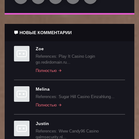
НОВЫЕ КОММЕНТАРИИ
Zoe
References: Play It Casino Login
go.redirdomain.ru...
Полностью
Melina
References: Sugar Hill Casino Einzahlung...
Полностью
Justin
References: Www Candy96 Casino
qalmsecurity.nl...