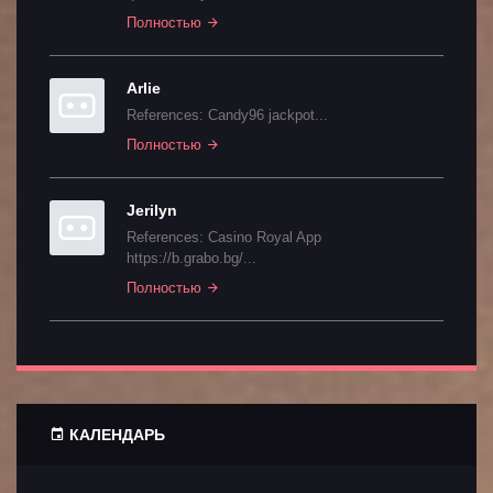
Полностью
Arlie
References: Candy96 jackpot...
Полностью
Jerilyn
References: Casino Royal App
https://b.grabo.bg/...
Полностью
КАЛЕНДАРЬ