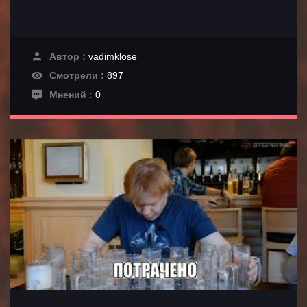
...
Автор :
vadimklose
Смотрели :
897
Мнений :
0