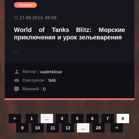
Игровые
17-08-2014, 09:59
World of Tanks Blitz: Морские
приключения и урок зельеварения
...
Автор :
vadimklose
Смотрели :
946
Мнений :
0
1
...
4
5
6
7
8
9
10
11
12
...
28